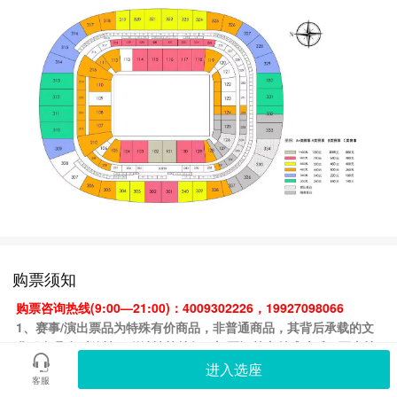
购票须知
购票咨询热线(9:00—21:00)：4009302226，19927098066
1、赛事/演出票品为特殊有价商品，非普通商品，其背后承载的文
化服务具有时效性、稀缺性等特征，
门票订单支付成功后，不支持
取消或退换票。
进入选座
客服
2、赛事为C2C卖家转票，门票由平台注册卖家提供。如卖家个人