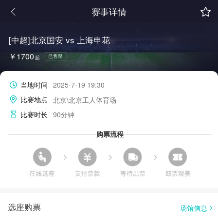
赛事详情
[中超]北京国安 vs 上海申花
￥1700
已售罄
起
当地时间
2025-7-19 19:30
比赛地点
北京\北京工人体育场
比赛时长
90分钟
购票流程
选座购票
场馆信息