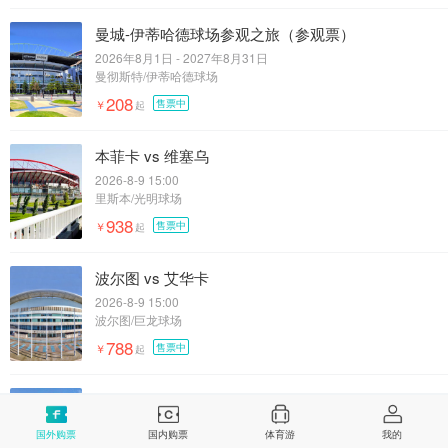
曼城-伊蒂哈德球场参观之旅（参观票）
2026年8月1日 - 2027年8月31日
曼彻斯特/伊蒂哈德球场
208
￥
售票中
起
本菲卡 vs 维塞乌
2026-8-9 15:00
里斯本/光明球场
938
￥
售票中
起
波尔图 vs 艾华卡
2026-8-9 15:00
波尔图/巨龙球场
788
￥
售票中
起
利物浦 vs 摩纳哥
2026-8-9 16:30
国外购票
国内购票
体育游
我的
利物浦/安菲尔德球场