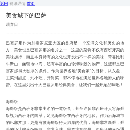
返回
资讯详情
首页
美食城下的巴萨
观赛日
巴塞罗那作为加泰罗尼亚大区的首府是一个充满文化和历史的地
方，美食也是巴塞罗那的名片之一，这里的菜肴不仅有西班牙菜的
美味加持，而且本身特有的文化也开发出不一样的美味，背靠比利
牛斯山，面朝地中海，还有丰富的山珍海味般的物产，这些都是巴
塞罗那得天独厚的条件。作为世界各地“美食家”的目标，从头盘、
主菜到甜点，到小吃，开胃菜，都不停地在满足世界各地游人的味
蕾。在这里列出十大巴塞罗那经典美食，让我们一起开始品味吧！
海鲜饭
海鲜饭是西班牙非常出名的一道饭食，甚至许多非西班牙人将海鲜
饭视为西班牙的国菜，足见海鲜饭在西班牙的地位。作为沿海城市
的巴塞罗那，更是有做海鲜饭得天独厚的优势，海鲜非常新鲜，鲜
美的汤汁被米饭吸收，非常入味。需要注意的是，西班牙的米饭通