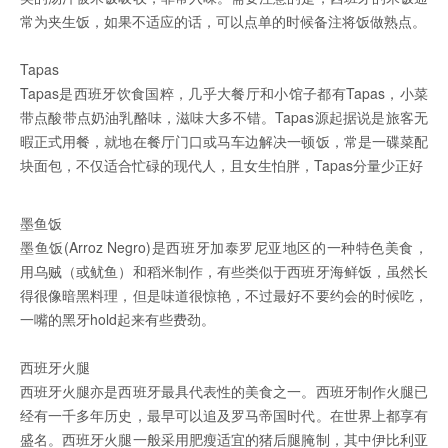
常为夹生饭，如果不适应的话，可以点单的时候备注将饭做熟点。
Tapas
Tapas是西班牙饮食国粹，几乎大餐厅和小馆子都有Tapas，小菜
带点酸带点奶油乳酪味，滋味大多不错。Tapas源起据说是旅客无
暇正式用餐，就地在餐厅门口或马车边解决一顿饭，常是一碟菜配
块面包，不仅适合忙碌的现代人，且女生怕胖，Tapas分量少正好
墨鱼饭
墨鱼饭(Arroz Negro)是西班牙加泰罗尼亚地区的一种特色美食，
用乌贼（或鱿鱼）和稻米制作，有些类似于西班牙海鲜饭，虽然长
得很像暗黑料理，但是味道很惊艳，不过最好不要约会的时候吃，
一嘴的黑牙hold起来有些费劲。
西班牙火腿
西班牙火腿亦是西班牙最具代表性的美食之一。西班牙制作火腿已
经有一千多年历史，最早可以追及罗马帝国时代。在世界上都享有
盛名。西班牙火腿一般采用肥瘦适宜的猪后腿腌制，其中伊比利亚