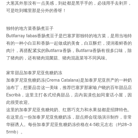
大葱其外形没有一点美感，到处都是黑乎乎的，必须用手去剥开，
可是吃到嘴里那是分外的香呀！
独特的地方菜香肠煮豆子
Butifarray fabas香肠煮豆子是巴塞罗那独特的地方菜，是用当地特
有的一种小白豆和香肠一起做成的美食，白豆酥烂，浸润着鲜香的
肉汁，再搭配紧实的Butifarra香肠，Butifarra香肠有很多口味，除
了猪肉的，还有猪肉混菌菇、猪肉混蔬菜等不同风味。
家常甜品加泰罗尼亚焦糖奶冻
加泰罗尼亚焦糖奶冻(Crema Catalana)是加泰罗尼亚所产的一种奶
油布丁，想要品尝这一美味，推荐巴塞罗那家喻户晓的百年甜品店
Escribà，这里主打各式经典甜品，店内装潢也如同童话小屋，因
此很受欢迎。
这里的加泰罗尼亚焦糖炖奶、红唇巧克力和水果挞都是招牌特色。
在这里点一份加泰罗尼亚焦糖奶冻，甜点师会现场演示制作，非常
华丽诱人。每份加泰罗尼亚焦糖奶冻价格在4-5欧元左右（约28~3
5rmb）。