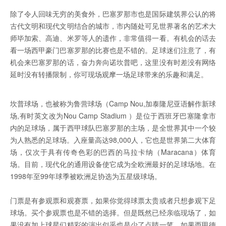
除了令人回味无穷的美食外，巴塞罗那市也是国际建筑界公认的将
古代文明和现代文明结合的城市，市内随处可见世界著名的艺术大
师毕加索、高迪、米罗等人的遗作，非常值得一看。有机会的话去
看一场西甲豪门巴塞罗那的比赛也是不错的。足球迷们注意了，有
机会来巴塞罗那的话，奋力奔向诺坎普吧，这里没有时差没有网络
延时没有转播限制，你可现场观摩一场足球带来的乐趣和满足。
坎普球场，也被称为鲁营球场（Camp Nou,加泰隆尼亚语解作新球
场,有时英文改为Nou Camp Stadium ）是位于西班牙巴塞隆拿市
内的足球场，属于西甲球队巴塞罗那的主场，是全世界其中一个较
为人熟悉的足球场。入座量高达98,000人，它也是世界第二大体育
场，仅次于具有传奇色彩的巴西的马拉卡纳（Maracana）体育
场。目前，现代化的通用设备使它成为全欧洲最好的足球场地。在
1998年至99年球季被欧洲足协选为五星级球场。
门票是有参观票和观赛票，如果你觉得球票太贵或者只想参观下足
球场。买个参观票也是不错的选择。但是既然已经亲临现场了，如
果没有加上球星们精彩的演出似乎也是少了点睛一笔，如果西甲德