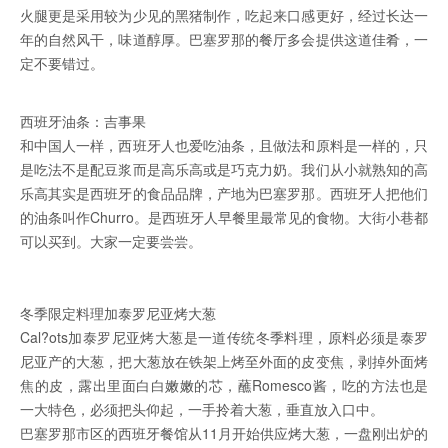
火腿更是采用较为少见的黑猪制作，吃起来口感更好，经过长达一
年的自然风干，味道醇厚。巴塞罗那的餐厅多会提供这道佳肴，一
定不要错过。
西班牙油条：吉事果
和中国人一样，西班牙人也爱吃油条，且做法和原料是一样的，只
是吃法不是配豆浆而是高乐高或是巧克力奶。我们从小就熟知的高
乐高其实是西班牙的食品品牌，产地为巴塞罗那。西班牙人把他们
的油条叫作Churro。是西班牙人早餐里最常见的食物。大街小巷都
可以买到。大家一定要尝尝。
冬季限定料理加泰罗尼亚烤大葱
Cal?ots加泰罗尼亚烤大葱是一道传统冬季料理，原料必须是泰罗
尼亚产的大葱，把大葱放在铁架上烤至外面的皮变焦，剥掉外面烤
焦的皮，露出里面白白嫩嫩的芯，蘸Romesco酱，吃的方法也是
一大特色，必须把头仰起，一手拎着大葱，垂直放入口中。
巴塞罗那市区的西班牙餐馆从11月开始供应烤大葱，一盘刚出炉的