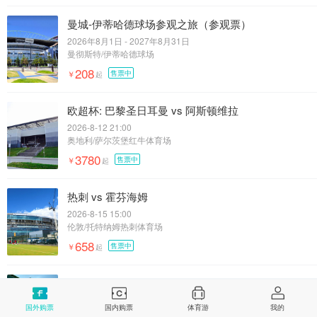
曼城-伊蒂哈德球场参观之旅（参观票）
2026年8月1日 - 2027年8月31日
曼彻斯特/伊蒂哈德球场
208
￥
售票中
起
欧超杯: 巴黎圣日耳曼 vs 阿斯顿维拉
2026-8-12 21:00
奥地利/萨尔茨堡红牛体育场
3780
￥
售票中
起
热刺 vs 霍芬海姆
2026-8-15 15:00
伦敦/托特纳姆热刺体育场
658
￥
售票中
起
葡萄牙体育 vs 吉马良斯
2026-8-16 15:00
国外购票
国内购票
体育游
我的
里斯本/里斯本竞技体育场