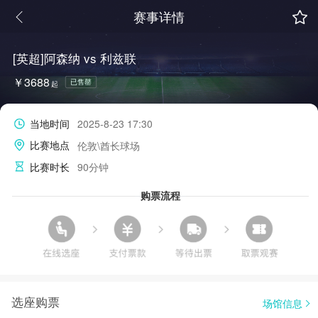
赛事详情
[英超]阿森纳 vs 利兹联
￥3688
已售罄
起
当地时间
2025-8-23 17:30
比赛地点
伦敦\酋长球场
比赛时长
90分钟
购票流程
选座购票
场馆信息