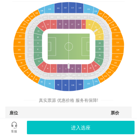
真实票源 优惠价格 服务有保障!
座位
票价
随机单座
¥3688
进入选座
客服