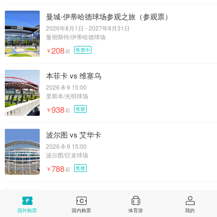
曼城-伊蒂哈德球场参观之旅（参观票）
2026年8月1日 - 2027年8月31日
曼彻斯特/伊蒂哈德球场
208
￥
售票中
起
本菲卡 vs 维塞乌
2026-8-9 15:00
里斯本/光明球场
938
￥
售罄
起
波尔图 vs 艾华卡
2026-8-9 15:00
波尔图/巨龙球场
788
￥
售罄
起
欧超杯: 巴黎圣日耳曼 vs 阿斯顿维拉
2026-8-12 21:00
国外购票
国内购票
体育游
我的
奥地利/萨尔茨堡红牛体育场