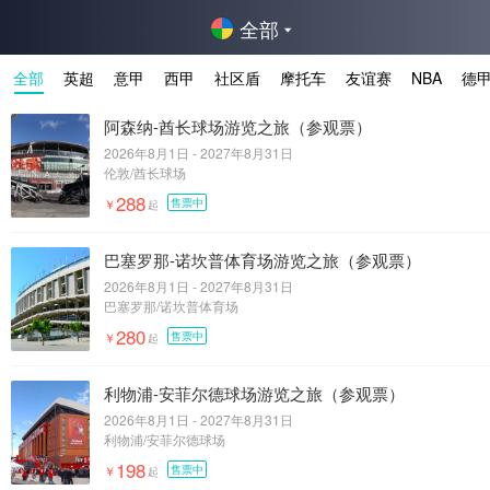
全部
全部
英超
意甲
西甲
社区盾
摩托车
友谊赛
NBA
德
阿森纳-酋长球场游览之旅（参观票）
2026年8月1日 - 2027年8月31日
伦敦/酋长球场
288
￥
售票中
起
巴塞罗那-诺坎普体育场游览之旅（参观票）
2026年8月1日 - 2027年8月31日
巴塞罗那/诺坎普体育场
280
￥
售票中
起
利物浦-安菲尔德球场游览之旅（参观票）
2026年8月1日 - 2027年8月31日
利物浦/安菲尔德球场
198
￥
售票中
起